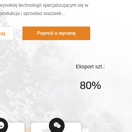
ysokiej technologii specjalizującym się w
 produkcja i sprzedaż ważarek
ek liniowych oraz kompletnych
systemów ważenia i pakowania
Poproś o wycenę
cej
 jest również członkiem stowarzyszenia
ów ważących., wykazujące silny wpływ
niczną w sektorze urządzeń
..
Eksport szt.:
80%