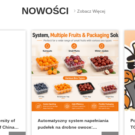
NOWOŚCI
Zobacz Więcej
University of
Automatyczny system napełniania
ogy of China
pudełek na drobne owoce:
zjum projektu
Kompleksowy przewodnik po