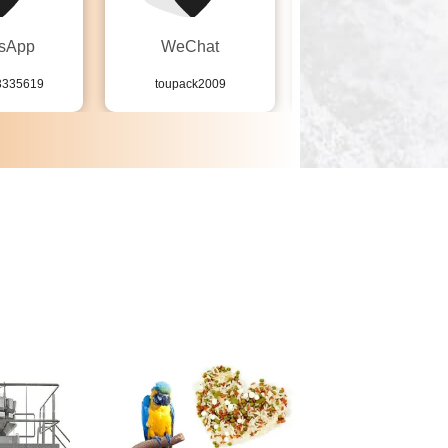
sApp
WeChat
Tel.
3335619
toupack2009
86-18923335619