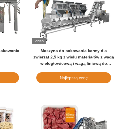
Video
pakowania
Maszyna do pakowania karmy dla
zwierząt 2,5 kg z wielu materiałów z wagą
wielogłowicową i wagą liniową do
pakowania w torebki typu Ziplock
Doypack
Najlepszą cenę