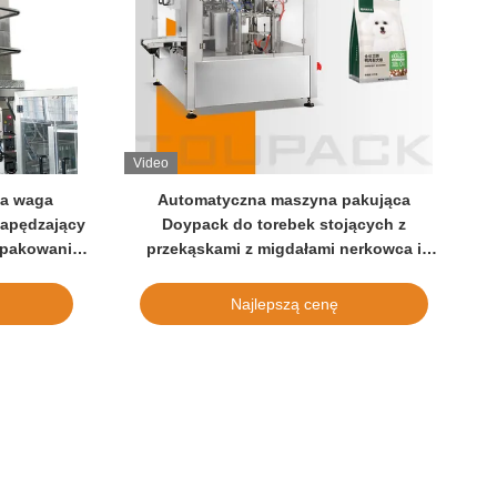
Video
a waga
Automatyczna maszyna pakująca
napędzający
Doypack do torebek stojących z
 pakowania
przekąskami z migdałami nerkowca i
orzeszkami ziemnymi
Najlepszą cenę