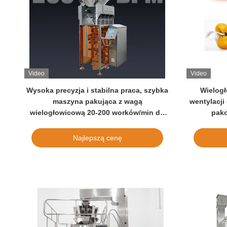
Video
Video
Wysoka precyzja i stabilna praca, szybka
Wielog
maszyna pakująca z wagą
wentylacji
wielogłowicową 20-200 worków/min do
pako
pakowania małych worków
Najlepszą cenę