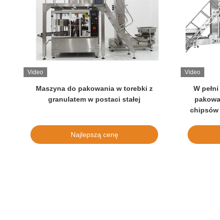
Video
Video
Maszyna do pakowania w torebki z
W pełni
granulatem w postaci stałej
pakowa
chipsów 
krewetek,
ch
Najlepszą cenę