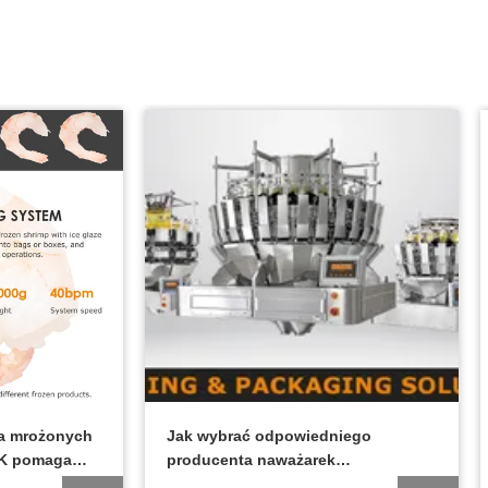
wania mrożonych
Jak wybrać odpowiedniego
OUPACK pomaga
producenta naważarek
oców morza
wielogłowicowych w 2026 r.: