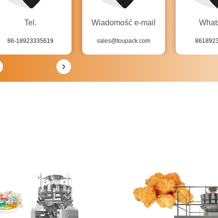
Tel.
Wiadomość e-mail
What
86-18923335619
sales@toupack.com
861892