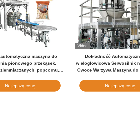
Video
 automatyczna maszyna do
Dokładność Automatyczn
nia pionowego przekąsek,
wielogłowicowa Serwosilnik 
ziemniaczanych, popcornu,
Owoce Warzywa Maszyna do
 azotu, sprzęt do pakowania
sałatek
ipsów krewetkowych
Najlepszą cenę
Najlepszą cenę