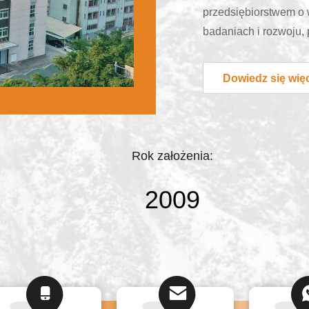
przedsiębiorstwem o w
badaniach i rozwoju,
wieloogłowych, ważar
zautomatyzowanych 
Dowiedz się wię
zintegrowanych.Firma
chińskich instrument
branży i wiedzę tech
ważących.TOUPACK .
Rok założenia:
2009