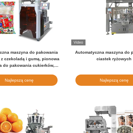
Video
czna maszyna do pakowania
Automatyczna maszyna do 
 z czekoladą i gumą, pionowa
ciastek ryżowych
 do pakowania cukierków,
ędkości 120 BPM, inteligentna
a do ważenia i pakowania
Najlepszą cenę
Najlepszą cenę