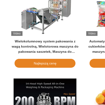
Video
Video
Wielokolumnowy system pakowania z
Automaty
wagą kontrolną, Wielotorowa maszyna do
cukierków
pakowania saszetek, Maszyna do
maszyna
pakowania saszetek z wagą kontrolną
wysokiej pr
maszyn
Najlepszą cenę