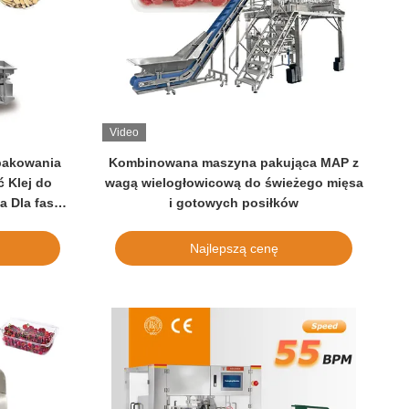
Video
pakowania
Kombinowana maszyna pakująca MAP z
 Klej do
wagą wielogłowicową do świeżego mięsa
a Dla fasol
i gotowych posiłków
Najlepszą cenę