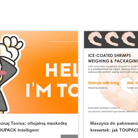
Poznaj Tovisa: oficjalną maskotkę
Maszyna do pako
TOUPACK Intelligent
krewetek: jak T
przetwórcom ow