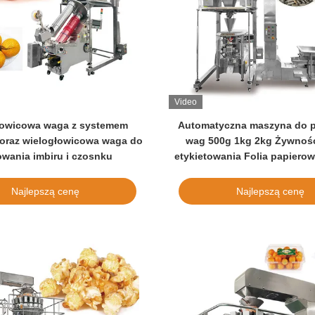
Video
łowicowa waga z systemem
Automatyczna maszyna do 
 oraz wielogłowicowa waga do
wag 500g 1kg 2kg Żywność
wania imbiru i czosnku
etykietowania Folia papierow
Pellets Cukier
Najlepszą cenę
Najlepszą cenę