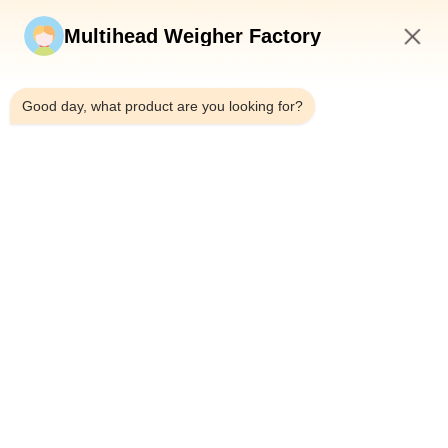
Wyślij teraz
Multihead Weigher Factory
2:28 PM
Good day, what product are you looking for?
Tel.：0086-18923335619
Wiadomość e-mail：sales@toupack.com
O NAS
Profil przedsiębiorstwa
Wycieczka po fabryce
Kontrola jakości
Sitemap