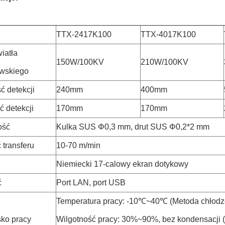
TTX-2417K100
TTX-4017K100
iatła
150W/100KV
210W/100KV
owskiego
ć detekcji
240mm
400mm
 detekcji
170mm
170mm
ość
Kulka SUS Φ0,3 mm, drut SUS Φ0,2*2 mm
 transferu
10-70 m/min
Niemiecki 17-calowy ekran dotykowy
ć
Port LAN, port USB
Temperatura pracy: -10℃~40℃ (Metoda chłodzen
ko pracy
Wilgotność pracy: 30%~90%, bez kondensacji (K