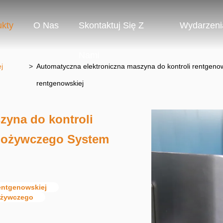
ukty
O Nas
Skontaktuj Się Z
Wydarzeni
Nami
j
>
Automatyczna elektroniczna maszyna do kontroli rentgeno
rentgenowskiej
zyna do kontroli
spożywczego System
entgenowskiej
ożywczego