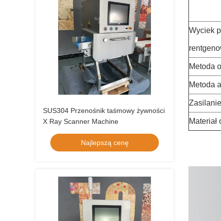
Wyciek p
rentgen
Metoda 
Metoda 
Zasilani
SUS304 Przenośnik taśmowy żywności
Materiał
X Ray Scanner Machine
Najlepszą cenę