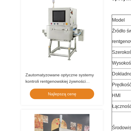
Model
Źródło św
rentgen
Szerokoś
Wysokość
Dokładn
Zautomatyzowane optyczne systemy
kontroli rentgenowskiej żywności
Prędkość
przekąskowej
Najlepszą cenę
HMI
Łącznoś
Środowis