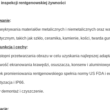
inspekcji rentgenowskiej żywności
wanie
:
 wykrywania materiałów metalicznych i niemetalicznych oraz 
ycznym, takich jak szkło, ceramika, kamienie, kości, twarda gum
unkcja i cechy
:
stopni przetwarzania obrazu w celu uzyskania najlepszej adaptac
iwość ekranowania krawędzi, osuszacza, konserw i aluminiowyc
ek promieniowania rentgenowskiego spełnia normy US FDA i e
tyzacja i IP66.
y demontaż i czyszczenie.
acje: