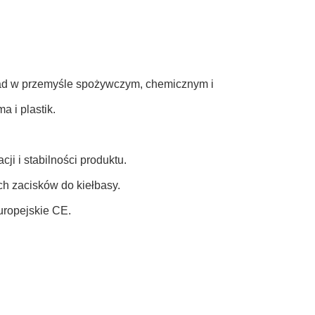
wad w przemyśle spożywczym, chemicznym i
a i plastik.
ji i stabilności produktu.
h zacisków do kiełbasy.
uropejskie CE.