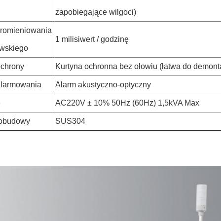
zapobiegające wilgoci)
romieniowania
1 milisiwert / godzinę
owskiego
ochrony
Kurtyna ochronna bez ołowiu (łatwa do demont
alarmowania
Alarm akustyczno-optyczny
e
AC220V ± 10% 50Hz (60Hz) 1,5kVA Max
 obudowy
SUS304