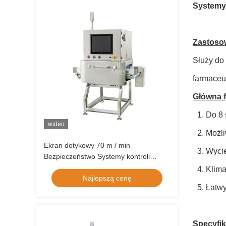
Systemy 
Zastoso
Służy do
farmaceut
Główna f
1. Do 8 
wideo
2. Możl
Ekran dotykowy 70 m / min
3. Wyci
Bezpieczeństwo Systemy kontroli
rentgenowskiej żywności
4. Klima
Najlepszą cenę
5. Łatw
Specyfik