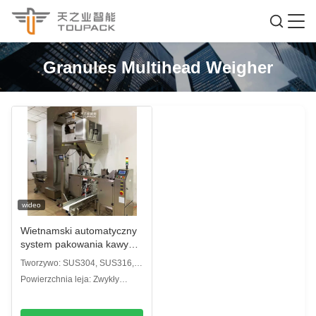
Granules Multihead Weigher
wideo
Wietnamski automatyczny
system pakowania kawy
Doypack, palona kawa
Tworzywo: SUS304, SUS316,
ziarnista, torba z klinem,
stal węglowa
Powierzchnia leja: Zwykły
torebka strunowa,
zasobnik na talerze
maszyna pakująca z
drukarką daty