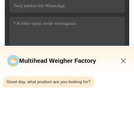
Wyślij teraz
Multihead Weigher Factory
3:11 AM
Good day, what product are you looking for?
Tel.：0086-18923335619
Wiadomość e-mail：sales@toupack.com