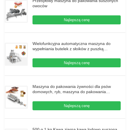
Przesyłowy maszyna do pakowania suszonych
owoców
Najlepszą cenę
Wielofunkcyjna automatyczna maszyna do
wypełniania butelek z słoików z puszką
bawełnianą, galaretką popcorn i orzeszkami
Najlepszą cenę
Maszyna do pakowania żywności dla psów
domowych, ryb, maszyna do pakowania
żywności dla zwierząt domowych, maszyna do
pakowania żywności na pelety
Najlepszą cenę
500 g 1 kg Kawa ziarna kawa lodowo suszona