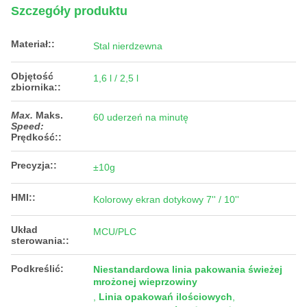
Szczegóły produktu
Materiał::
Stal nierdzewna
Objętość
1,6 l / 2,5 l
zbiornika::
Max.
Maks.
60 uderzeń na minutę
Speed:
Prędkość:
:
Precyzja::
±10g
HMI::
Kolorowy ekran dotykowy 7'' / 10''
Układ
MCU/PLC
sterowania::
Podkreślić:
Niestandardowa linia pakowania świeżej
mrożonej wieprzowiny
,
Linia opakowań ilościowych
,