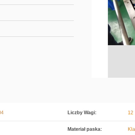
04
Liczby Wagi:
12
Materiał paska:
Kl