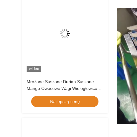
wideo
Mrożone Suszone Durian Suszone
Mango Owocowe Wagi Wielogłowicowe
Sprzęt Kombinowany Ręczny Typ Pasa
Najlepszą cenę