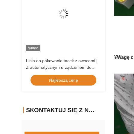
wideo
¥Wagę ch
Linia do pakowania tacek z owocami |
Z automatycznym urządzeniem do
oddzielania tac i liniową wagą do
Najlepszą cenę
owoców
SKONTAKTUJ SIĘ Z NAMI