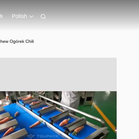
a
Polish
hew Ogórek Chili