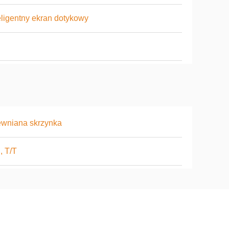
eligentny ekran dotykowy
ewniana skrzynka
, T/T