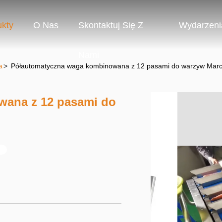
ukty
O Nas
Skontaktuj Się Z
Wydarzeni
Nami
a
>
Półautomatyczna waga kombinowana z 12 pasami do warzyw Marc
wana z 12 pasami do