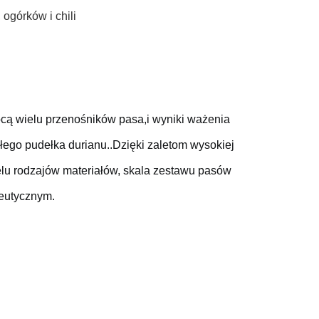
górków i chili
cą wielu przenośników pasa,i wyniki ważenia 
łego pudełka durianu..
Dzięki zaletom wysokiej 
elu rodzajów materiałów, skala zestawu pasów 
eutycznym.