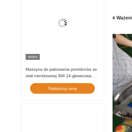
¢ Ważen
wideo
Maszyna do pakowania pomidorów ze
stali nierdzewnej 304 14-głowicowa
waga wielogłowicowa
Najlepszą cenę