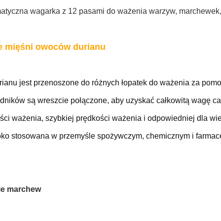
atyczna wagarka z 12 pasami do ważenia warzyw, marchewek, o
e mięśni owoców durianu
rianu jest przenoszone do różnych łopatek do ważenia za pomo
ładników są wreszcie połączone, aby uzyskać całkowitą wagę ca
ści ważenia, szybkiej prędkości ważenia i odpowiedniej dla wi
roko stosowana w przemyśle spożywczym, chemicznym i farmac
ie marchew