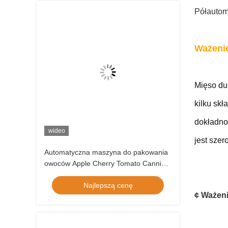
Półautom
Ważeni
Mięso du
kilku sk
dokładno
wideo
jest sze
Automatyczna maszyna do pakowania
owoców Apple Cherry Tomato Canning
Packing Kumquat Tray Packing
Najlepszą cenę
Machine
¢ Ważen