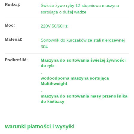
Rodzaj:
Świeże żywe ryby 12-stopniowa maszyna
sortująca o dużej wadze
Moc:
220V 50/60Hz
Materiał:
Sortownik do kurczaków ze stali nierdzewnej
304
Podkreślić:
Maszyna do sortowania świeżej żywności
do ryb
,
wodoodporna maszyna sortująca
Multihweight
,
maszyna do sortowania masy przenośnika
do kiełbasy
Warunki płatności i wysyłki