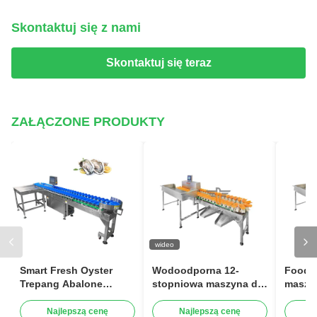
Skontaktuj się z nami
Skontaktuj się teraz
ZAŁĄCZONE PRODUKTY
wideo
Smart Fresh Oyster
Wodoodporna 12-
Food G
Trepang Abalone
stopniowa maszyna do
maszy
ważąca maszyna do
sortowania wagi z
wielu 
sortowania 1-12
wieloma przenośnikami
przen
Najlepszą cenę
Najlepszą cenę
N