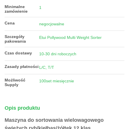
Minimalne
1
zamówienie
Cena
negocjowalne
Szczegóły
Etui Pollywood Multi Weight Sorter
pakowania
Czas dostawy
10-30 dni roboczych
Zasady płatności
L/C, T/T
Możliwość
100set miesięcznie
Supply
Opis produktu
Maszyna do sortowania wielowagowego
świeżych ryb/kiełbas/żółtek 12 klas,