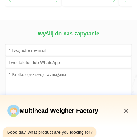
poziomów maszyna do
taśmowymi dla ryb
taśmo
sortowania owoców
morza
Wyślij do nas zapytanie
Wyślij teraz
Multihead Weigher Factory
10:14 AM
Good day, what product are you looking for?