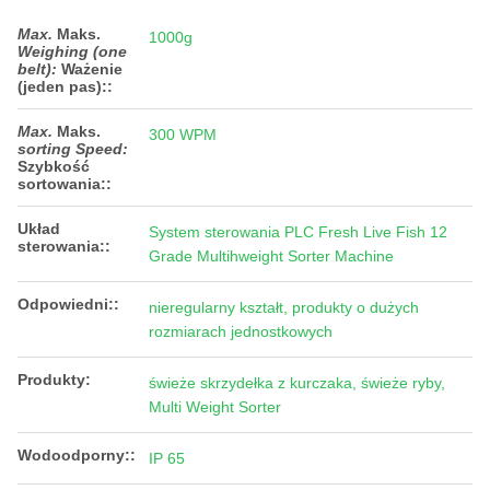
Max.
Maks.
1000g
Weighing (one
belt):
Ważenie
(jeden pas):
:
Max.
Maks.
300 WPM
sorting Speed:
Szybkość
sortowania:
:
Układ
System sterowania PLC Fresh Live Fish 12
sterowania::
Grade Multihweight Sorter Machine
Odpowiedni::
nieregularny kształt, produkty o dużych
rozmiarach jednostkowych
Produkty:
świeże skrzydełka z kurczaka, świeże ryby,
Multi Weight Sorter
Wodoodporny::
IP 65