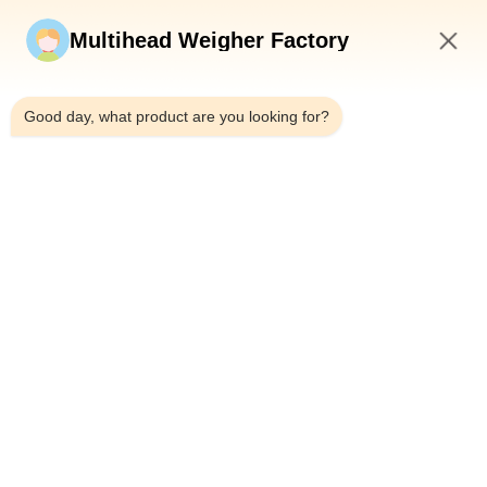
Wyślij teraz
Multihead Weigher Factory
10:47 PM
Good day, what product are you looking for?
Tel.：0086-18923335619
Wiadomość e-mail：sales@toupack.com
O NAS
Profil przedsiębiorstwa
Wycieczka po fabryce
Kontrola jakości
Sitemap