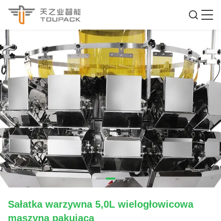
Sałatka warzywna 5,0L wielogłowicowa
maszyna pakująca