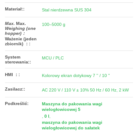
Materiał::
Stal nierdzewna SUS 304
Max.
Max.
100–5000 g
Weighing (one
hopper)：
Ważenie (jeden
zbiornik) ：
:
System
MCU / PLC
sterowania::
HMI ：:
Kolorowy ekran dotykowy 7 '' / 10 ''
Zasilacz::
AC 220 V / 110 V ± 10% 50 Hz / 60 Hz, 2 kW
Podkreślić:
Maszyna do pakowania wagi
wielogłowicowej 5
,
0 l
,
maszyna do pakowania wagi
wielogłowicowej do sałatek