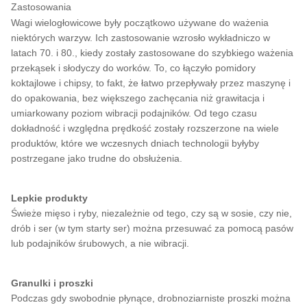
Zastosowania
Wagi wielogłowicowe były początkowo używane do ważenia
niektórych warzyw. Ich zastosowanie wzrosło wykładniczo w
latach 70. i 80., kiedy zostały zastosowane do szybkiego ważenia
przekąsek i słodyczy do worków. To, co łączyło pomidory
koktajlowe i chipsy, to fakt, że łatwo przepływały przez maszynę i
do opakowania, bez większego zachęcania niż grawitacja i
umiarkowany poziom wibracji podajników. Od tego czasu
dokładność i względna prędkość zostały rozszerzone na wiele
produktów, które we wczesnych dniach technologii byłyby
postrzegane jako trudne do obsłużenia.
Lepkie produkty
Świeże mięso i ryby, niezależnie od tego, czy są w sosie, czy nie,
drób i ser (w tym starty ser) można przesuwać za pomocą pasów
lub podajników śrubowych, a nie wibracji.
Granulki i proszki
Podczas gdy swobodnie płynące, drobnoziarniste proszki można