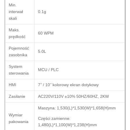
Min.
interwał
0.1g
skali
Maks.
60 WPM
prędkość
Pojemność
5.0L
zasobnika
System
MCU / PLC
sterowania
HMI
7’’ / 10’’ kolorowy ekran dotykowy
Zasilanie
AC220V/110V ±10% 50HZ/60HZ, 2KW
Maszyna: 1,530(L)*1,530(W)*1,658(H)mm
Wymiar
Części zamienne:
pakowania
1,480(L)*1,100(W)*1,238(H)mm