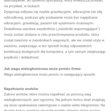
alternatywnie, do systemu dystrybucji, który umieszcza produkt,
na przykład, w tackach.
Dyspersja odbywa się zwykle grawitacyjnie, wibracyjnie lub siłą
odśrodkową, podczas gdy podawanie może być napędzane
wibracjami, grawitacją, pasami lub systemami śrubowymi.
Dodatkowa warstwa zasobników („zasobniki wspomagające”)
może zostać dodana w celu przechowywania produktu, który
został zważony w zasobnikach wagowych, ale nie został użyty w
ważeniu, zwiększając w ten sposób liczbę odpowiednich
kombinacji dostępnych dla komputera, a tym samym zwiększając
prędkość i dokładność.
Jak waga wielogłowicowa może pomóc firmie
Waga wielogłowicowa może pomóc w następujący sposób:
Napełnianie worków
Zakres worków, które można napełniać za pomocą wag
wielogłowicowych, jest ogromny. Na jednym końcu skali znajdują
się duże opakowania cateringowe o wadze wielu kilogramów. Na
drugim końcu znajdują się małe torebki chipsów, które można