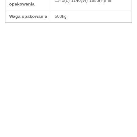
1140(L)*1140(W)*1853(H)mm
opakowania
Waga opakowania
500kg