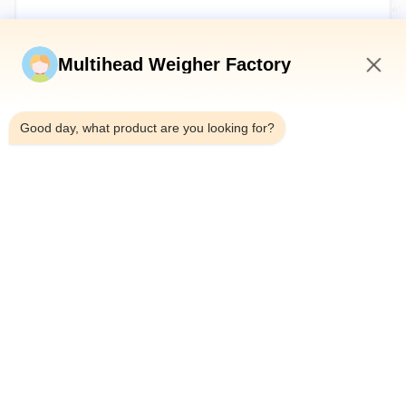
Wyślij teraz
Multihead Weigher Factory
2:49 PM
Good day, what product are you looking for?
Tel.：0086-18923335619
Wiadomość e-mail：sales@toupack.com
O NAS
Profil przedsiębiorstwa
Wycieczka po fabryce
Kontrola jakości