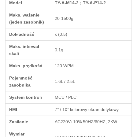
Model
TY-A-M14-2
；
TY-A-P14-2
Maks. ważenie
20-1500g
(jeden zasobnik)
Dokładność
x (0.5)
Maks. interwał
0.1g
skali
Maks. prędkość
120 WPM
Pojemność
1.6L / 2.5L
zasobnika
System kontroli
MCU / PLC
HMI
7’’ / 10’’ kolorowy ekran dotykowy
Zasilanie
AC220V±10% 50HZ/60HZ, 2KW
Wymiar