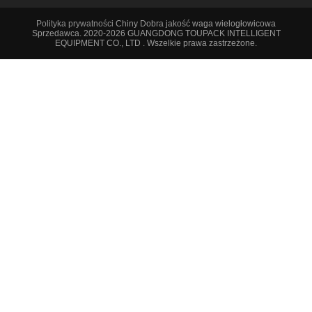
Polityka prywatności
Chiny Dobra jakość waga wielogłowicowa
Sprzedawca. 2020-2026 GUANGDONG TOUPACK INTELLIGENT
EQUIPMENT CO., LTD . Wszelkie prawa zastrzeżone.