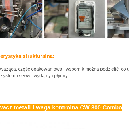
erystyka strukturalna:
 ważąca, część opakowaniowa i wspornik można podzielić, co uł
 systemu serwo, wydajny i płynny.
acz metali i waga kontrolna CW 300 Combo