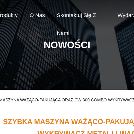
rodukty
O Nas
Skontaktuj Się Z
Wydar
Nami
NOWOŚCI
YBKA MASZYNA WAŻĄCO-PAKUJĄCA ORAZ CW 300 COMBO WYKRYWAC
SZYBKA MASZYNA WAŻĄCO-PAKUJĄ
WYKRYWACZ METALI I W