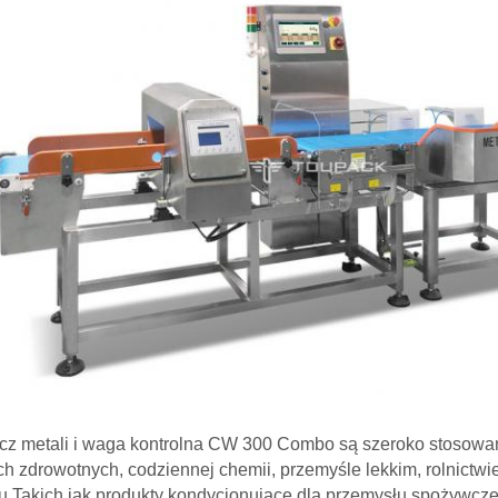
z metali i waga kontrolna CW 300 Combo są szeroko stosowane 
ch zdrowotnych, codziennej chemii, przemyśle lekkim, rolnictwi
u.Takich jak produkty kondycjonujące dla przemysłu spożywczeg