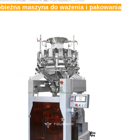
bieżna maszyna do ważenia i pakowania