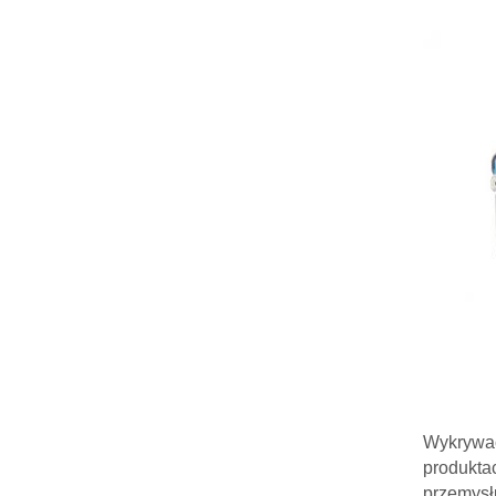
Wykrywac
produkta
przemysł