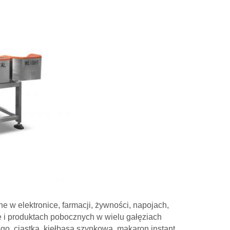
w elektronice, farmacji, żywności, napojach,
e i produktach pobocznych w wielu gałęziach
o, ciastka, kiełbasa szynkowa, makaron instant,