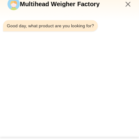
Multihead Weigher Factory
10:09 AM
Good day, what product are you looking for?
Tel.：0086-18923335619
Wiadomość e-mail：sales@toupack.com
O NAS
Profil przedsiębiorstwa
Wycieczka po fabryce
Kontrola jakości
Sitemap