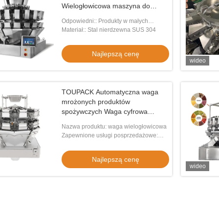
Wielogłowicowa maszyna do
pakowania MCU System
Odpowiedni:: Produkty w małych
sterowania
granulkach
Materiał:: Stal nierdzewna SUS 304
Najlepszą cenę
wideo
TOUPACK Automatyczna waga
mrożonych produktów
spożywczych Waga cyfrowa
wielozadomowa 14 głowica
Nazwa produktu: waga wielogłowicowa
wielozadomowa seria waga
Zapewnione usługi posprzedażowe:
Inżynierowie dostępni do obsługi
maszyn za granicą
Najlepszą cenę
wideo