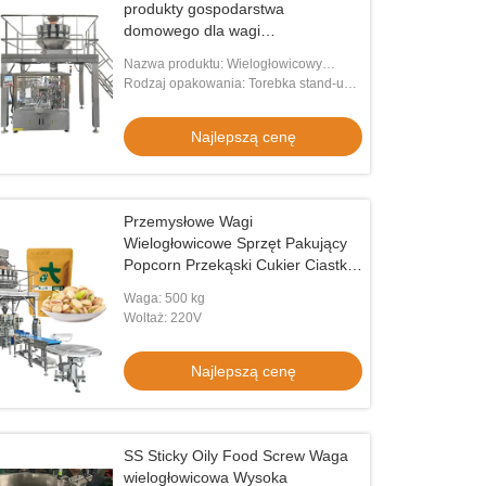
produkty gospodarstwa
domowego dla wagi
wielogłowicowej
Nazwa produktu: Wielogłowicowy
system pakowania z wagą
Rodzaj opakowania: Torebka stand-up,
torby, torebka
Najlepszą cenę
Przemysłowe Wagi
Wielogłowicowe Sprzęt Pakujący
Popcorn Przekąski Cukier Ciastka
Kawa Ciasteczka Zgrzewanie
Waga: 500 kg
Worków Foliowych Linia Pakująca
Woltaż: 220V
Najlepszą cenę
SS Sticky Oily Food Screw Waga
wielogłowicowa Wysoka