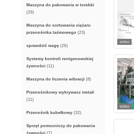
Maszyna do pakowania w torebki
(29)
Maszyna do sortowania ciężaru
przenośnika taśmowego
(23)
wideo
sprawdzić wagę
(26)
Systemy kontroli rentgenowskiej
żywności
(11)
Maszyna do liczenia wibracji
(8)
Przenośnikowy wykrywacz metali
(11)
wideo
Przenośnik kubełkowy
(32)
Sprzęt pomocniczy do pakowania
żywności
(7)