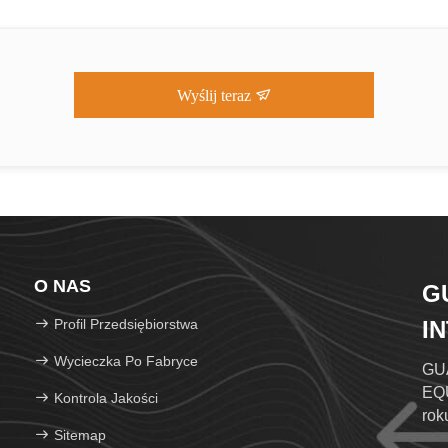
Wyślij teraz
O NAS
G
Profil Przedsiębiorstwa
I
L
Wycieczka Po Fabryce
GU
EQU
Kontrola Jakości
rok
Sitemap
bra