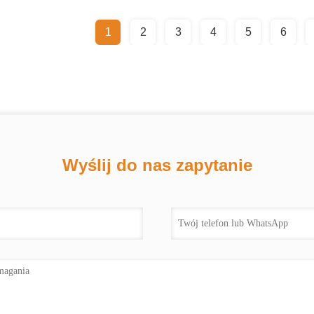
1
2
3
4
5
6
Wyślij do nas zapytanie