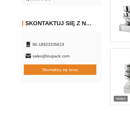
SKONTAKTUJ SIĘ Z NAMI
86-18923335619
sales@toupack.com
Skontaktuj się teraz
wideo