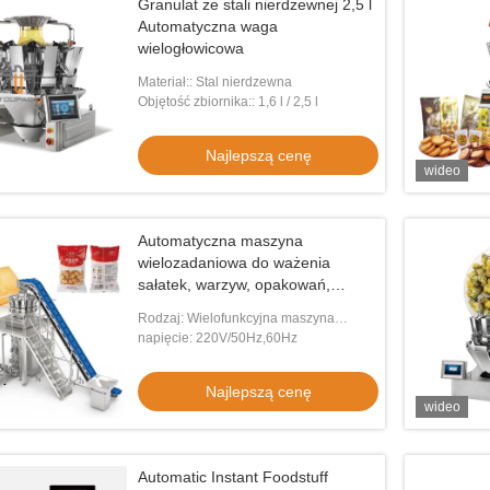
Granulat ze stali nierdzewnej 2,5 l
Automatyczna waga
wielogłowicowa
Materiał:: Stal nierdzewna
Objętość zbiornika:: 1,6 l / 2,5 l
Najlepszą cenę
wideo
Automatyczna maszyna
wielozadaniowa do ważenia
sałatek, warzyw, opakowań,
owoców i warzyw
Rodzaj: Wielofunkcyjna maszyna
pakująca
napięcie: 220V/50Hz,60Hz
Najlepszą cenę
wideo
Automatic Instant Foodstuff