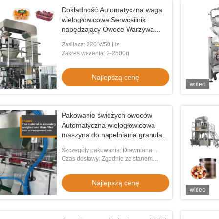
Dokładność Automatyczna waga
wielogłowicowa Serwosilnik
napędzający Owoce Warzywa
Maszyna do pakowania sałatek
Zasilacz: 220 V/50 Hz
Zakres ważenia: 2-2500g
Najlepszą cenę
wideo
Pakowanie świeżych owoców
Automatyczna wielogłowicowa
maszyna do napełniania granulatu
Mała maszyna do napełniania
Szczegóły pakowania: Drewniana
pomidorów
skrzynka
Czas dostawy: Zgodnie ze stanem
faktycznym
Najlepszą cenę
wideo