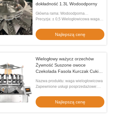
dokładność 1.3L Wodoodporny
Główna rama: Wodoodporna
wielogłowicowa waga ślimakowa SS
Precyzja: ± 0,5 Wielogłowicowa waga
Sticky Oily Food
ślimakowa
Najlepszą cenę
Wielogłowy ważycz orzechów
Żywność Suszone owoce
Czekolada Fasola Kurczak Cukier
Biskwitowy Bananowe Chipsy
Nazwa produktu: waga wielogłowicowa
Zamknięty worek Maszyna do
Zapewnione usługi posprzedażowe:
pakowania
Inżynierowie dostępni do obsługi
maszyn za granicą
Najlepszą cenę