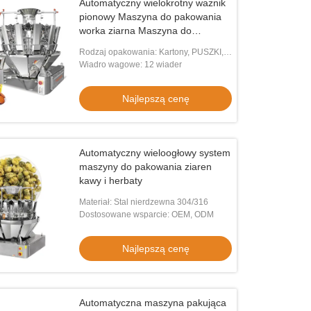
Automatyczny wielokrotny ważnik
pionowy Maszyna do pakowania
worka ziarna Maszyna do
pakowania ziaren Maszyna do
Rodzaj opakowania: Kartony, PUSZKI,
pakowania orzechów
Butelki, Torebki stojące, Torby, Folie,
Wiadro wagowe: 12 wiader
Torebki
Najlepszą cenę
Automatyczny wieloogłowy system
maszyny do pakowania ziaren
kawy i herbaty
Materiał: Stal nierdzewna 304/316
Dostosowane wsparcie: OEM, ODM
Najlepszą cenę
Automatyczna maszyna pakująca