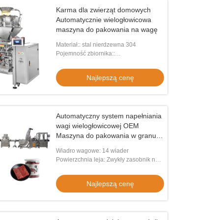
Karma dla zwierząt domowych
Automatycznie wielogłowicowa
maszyna do pakowania na wagę
Materiał:: stal nierdzewna 304
Pojemność zbiornika::
0,8L/0,5L/1,6L/2,5L/5,0L
Najlepszą cenę
Automatyczny system napełniania
wagi wielogłowicowej OEM
Maszyna do pakowania w granulki
stałe
Wiadro wagowe: 14 wiader
Powierzchnia leja: Zwykły zasobnik na
talerze / Lej na talerze z wgłębieniami
Najlepszą cenę