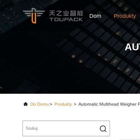
Dom
Produkty
AU
Do Domu
>
Produkty
>
Automatic Multihead Weigher 