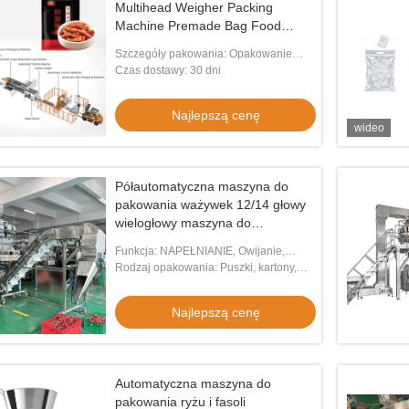
Multihead Weigher Packing
Machine Premade Bag Food
Packaging Machines
Szczegóły pakowania: Opakowanie
drewniane
Czas dostawy: 30 dni
Najlepszą cenę
wideo
Półautomatyczna maszyna do
pakowania ważywek 12/14 głowy
wielogłowy maszyna do
pakowania kiełbasy
Funkcja: NAPEŁNIANIE, Owijanie,
Zakręcanie, Zgrzewanie, liczenie
Rodzaj opakowania: Puszki, kartony,
butelki
Najlepszą cenę
Automatyczna maszyna do
pakowania ryżu i fasoli