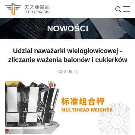
NOWOŚCI
Udział naważarki wielogłowicowej -
zliczanie ważenia balonów i cukierków
2023-05-10