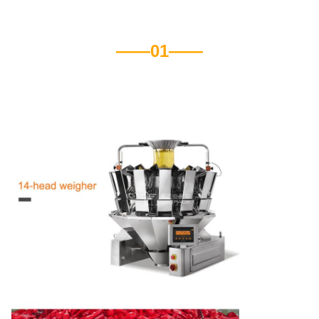
——01——