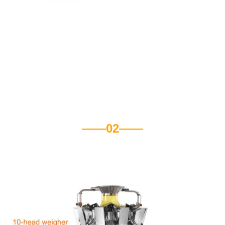
——02——