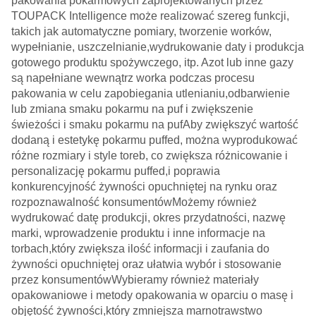
pakowania pokarmowych zaprojektowanych przez
TOUPACK Intelligence może realizować szereg funkcji,
takich jak automatyczne pomiary, tworzenie worków,
wypełnianie, uszczelnianie,wydrukowanie daty i produkcja
gotowego produktu spożywczego, itp. Azot lub inne gazy
są napełniane wewnątrz worka podczas procesu
pakowania w celu zapobiegania utlenianiu,odbarwienie
lub zmiana smaku pokarmu na puf i zwiększenie
świeżości i smaku pokarmu na pufAby zwiększyć wartość
dodaną i estetykę pokarmu puffed, można wyprodukować
różne rozmiary i style toreb, co zwiększa różnicowanie i
personalizację pokarmu puffed,i poprawia
konkurencyjność żywności opuchniętej na rynku oraz
rozpoznawalność konsumentówMożemy również
wydrukować datę produkcji, okres przydatności, nazwę
marki, wprowadzenie produktu i inne informacje na
torbach,który zwiększa ilość informacji i zaufania do
żywności opuchniętej oraz ułatwia wybór i stosowanie
przez konsumentówWybieramy również materiały
opakowaniowe i metody opakowania w oparciu o masę i
objętość żywności,który zmniejsza marnotrawstwo